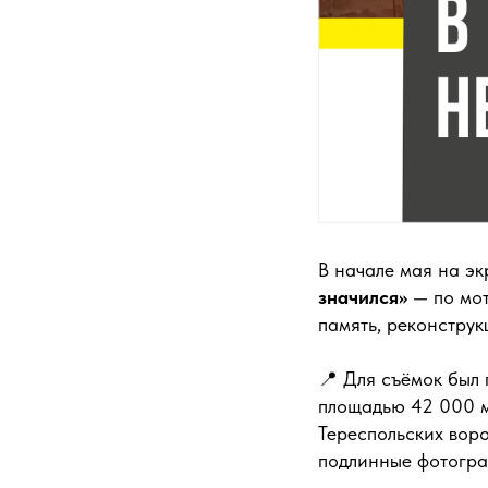
В начале мая на э
значился»
— по мот
память, реконструк
📍 Для съёмок был
площадью 42 000 м²
Тереспольских воро
подлинные фотогра