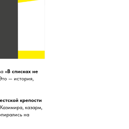
ва
«В списках не
Это — история,
естской крепости
 Казимира, казарм,
опирались на