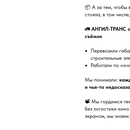
📦 А за тем, чтобы
стояла, в том числ
🚛
АНГИЛ-ТРАНС об
съёмок
Перевозили габа
строительные эл
Работали по ноч
Мы понимали:
кажд
и чья-то недосказ
📽️ Мы гордимся те
без логистики кино
экраном, мы знаем