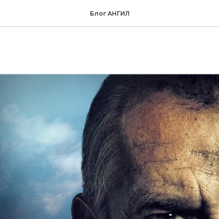
ТРАНС за кадром вели
Блог АНГИЛ