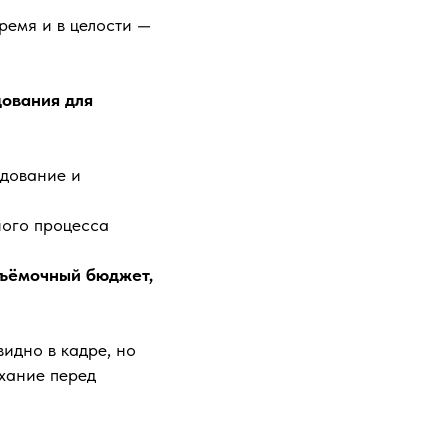
ремя и в целости —
ования для
удование и
ного процесса
съёмочный бюджет,
видно в кадре, но
ыхание перед