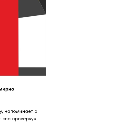
 мирно
у, напоминает о
т «на проверку»