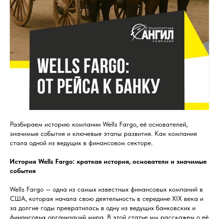
Разбираем историю компании Wells Fargo, её основателей,
значимые события и ключевые этапы развития. Как компания
стала одной из ведущих в финансовом секторе.
История Wells Fargo: краткая история, основатели и значимые
события
Wells Fargo — одна из самых известных финансовых компаний в
США, которая начала свою деятельность в середине XIX века и
за долгие годы превратилась в одну из ведущих банковских и
финансовых организаций мира. В этой статье мы расскажем о её