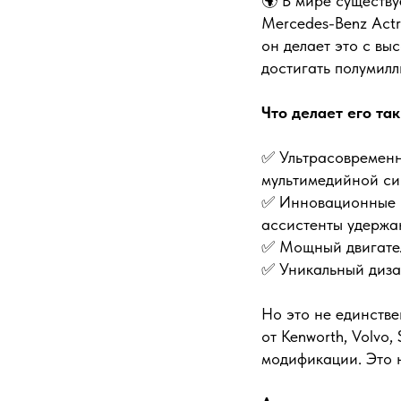
🌍 В мире существу
Mercedes-Benz Actr
он делает это с вы
достигать полумилл
Что делает его та
✅ Ультрасовременн
мультимедийной си
✅ Инновационные с
ассистенты удержа
✅ Мощный двигател
✅ Уникальный диза
Но это не единстве
от Kenworth, Volvo
модификации. Это 