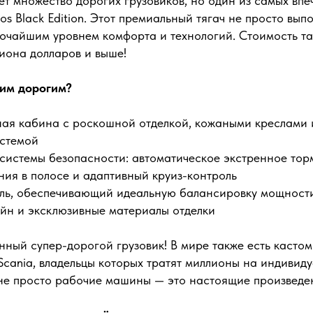
ет множество дорогих грузовиков, но один из самых вп
os Black Edition. Этот премиальный тягач не просто вып
сочайшим уровнем комфорта и технологий. Стоимость т
иона долларов и выше!
ким дорогим?
ая кабина с роскошной отделкой, кожаными креслами 
стемой
истемы безопасности: автоматическое экстренное тор
ния в полосе и адаптивный круиз-контроль
ь, обеспечивающий идеальную балансировку мощност
йн и эксклюзивные материалы отделки
нный супер-дорогой грузовик! В мире также есть касто
, Scania, владельцы которых тратят миллионы на индивид
не просто рабочие машины — это настоящие произведен