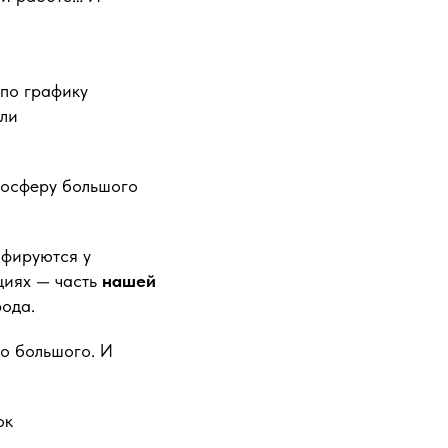
 по графику
али
мосферу большого
афируются у
ациях — часть
нашей
рода.
то большого. И
ок