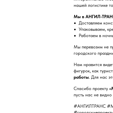
нашей логистике то
Мы в АНГИЛ-ТРАНС
Доставляем конс
Упаковываем, кр
Работаем в ночн
Мы перевозим не пр
городского праздни
Нам нравится видет
фигурок, как турис
работы
. Для нас э
Спасибо проекту
«
пусть нас не видно
#АНГИЛТРАНС #Мос
#городскиепроект