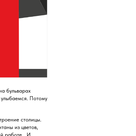
на бульварах
 улыбаемся. Потому
троение столицы.
таны из цветов,
ой работе… И