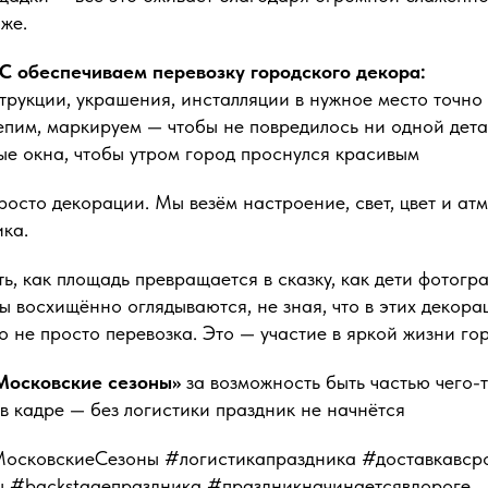
же.
 обеспечиваем перевозку городского декора:
трукции, украшения, инсталляции в нужное место точно
епим, маркируем — чтобы не повредилось ни одной дет
ые окна, чтобы утром город проснулся красивым
осто декорации. Мы везём настроение, свет, цвет и ат
ка.
ь, как площадь превращается в сказку, как дети фотогр
ты восхищённо оглядываются, не зная, что в этих декор
то не просто перевозка. Это — участие в яркой жизни го
Московские сезоны»
за возможность быть частью чего-
 в кадре — без логистики праздник не начнётся
ковскиеСезоны #логистикапраздника #доставкавср
ы #backstageпраздника #праздникначинаетсявдороге