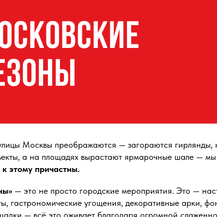
 улицы Москвы преображаются — загораются гирлянды, 
ъекты, а на площадях вырастают ярмарочные шале — мы
 к этому причастны.
ны»
— это не просто городские мероприятия. Это — нас
ы, гастрономические угощения, декоративные арки, фон
щадки — всё это оживает благодаря огромной слаженн